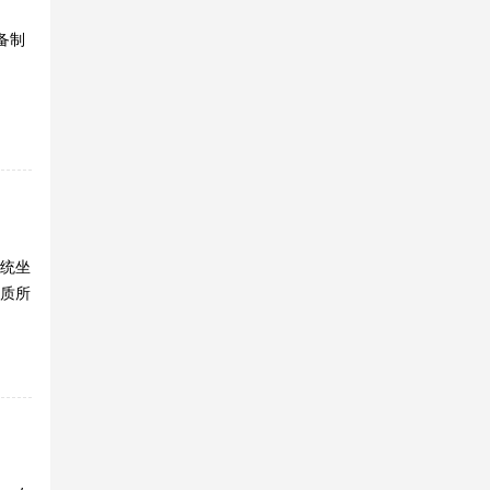
备制
统坐
质所