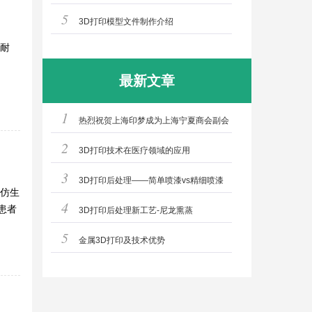
5
3D打印模型文件制作介绍
耐
最新文章
1
热烈祝贺上海印梦成为上海宁夏商会副会
2
长单位！
3D打印技术在医疗领域的应用
3
3D打印后处理——简单喷漆vs精细喷漆
仿生
4
患者
3D打印后处理新工艺-尼龙熏蒸
5
金属3D打印及技术优势